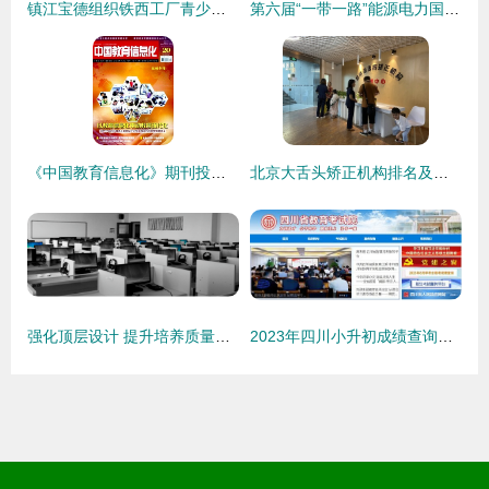
镇江宝德组织铁西工厂青少年质量教育公开课 宝马车间的启蒙课堂
第六届“一带一路”能源电力国际高级研修班在北航开班，聚焦现代循环-能源数字化培育国际人才
《中国教育信息化》期刊投稿全面指南 编辑部邮箱、地址、版面费与代发表解析
北京大舌头矫正机构排名及专业服务解析
强化顶层设计 提升培养质量——国家职业教育指导咨询委员会正式成立
2023年四川小升初成绩查询指南 时间、入口与教育信息咨询