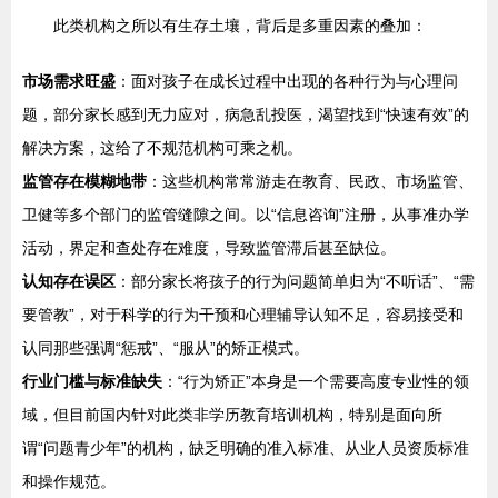
此类机构之所以有生存土壤，背后是多重因素的叠加：
市场需求旺盛
：面对孩子在成长过程中出现的各种行为与心理问
题，部分家长感到无力应对，病急乱投医，渴望找到“快速有效”的
解决方案，这给了不规范机构可乘之机。
监管存在模糊地带
：这些机构常常游走在教育、民政、市场监管、
卫健等多个部门的监管缝隙之间。以“信息咨询”注册，从事准办学
活动，界定和查处存在难度，导致监管滞后甚至缺位。
认知存在误区
：部分家长将孩子的行为问题简单归为“不听话”、“需
要管教”，对于科学的行为干预和心理辅导认知不足，容易接受和
认同那些强调“惩戒”、“服从”的矫正模式。
行业门槛与标准缺失
：“行为矫正”本身是一个需要高度专业性的领
域，但目前国内针对此类非学历教育培训机构，特别是面向所
谓“问题青少年”的机构，缺乏明确的准入标准、从业人员资质标准
和操作规范。