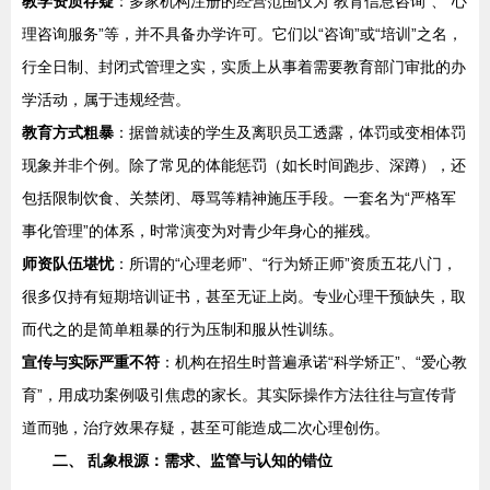
教学资质存疑
：多家机构注册的经营范围仅为“教育信息咨询”、“心
理咨询服务”等，并不具备办学许可。它们以“咨询”或“培训”之名，
行全日制、封闭式管理之实，实质上从事着需要教育部门审批的办
学活动，属于违规经营。
教育方式粗暴
：据曾就读的学生及离职员工透露，体罚或变相体罚
现象并非个例。除了常见的体能惩罚（如长时间跑步、深蹲），还
包括限制饮食、关禁闭、辱骂等精神施压手段。一套名为“严格军
事化管理”的体系，时常演变为对青少年身心的摧残。
师资队伍堪忧
：所谓的“心理老师”、“行为矫正师”资质五花八门，
很多仅持有短期培训证书，甚至无证上岗。专业心理干预缺失，取
而代之的是简单粗暴的行为压制和服从性训练。
宣传与实际严重不符
：机构在招生时普遍承诺“科学矫正”、“爱心教
育”，用成功案例吸引焦虑的家长。其实际操作方法往往与宣传背
道而驰，治疗效果存疑，甚至可能造成二次心理创伤。
二、 乱象根源：需求、监管与认知的错位